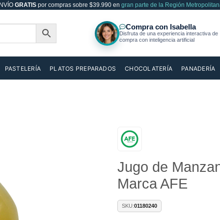
NVÍO
GRATIS
por compras sobre $39.990 en
gran parte de la Región Metropolitan
PASTELERÍA
PLATOS PREPARADOS
CHOCOLATERÍA
PANADERÍA
Añadir
Jugo de Manzan
a la
lista de
Marca AFE
deseos
SKU:
01180240