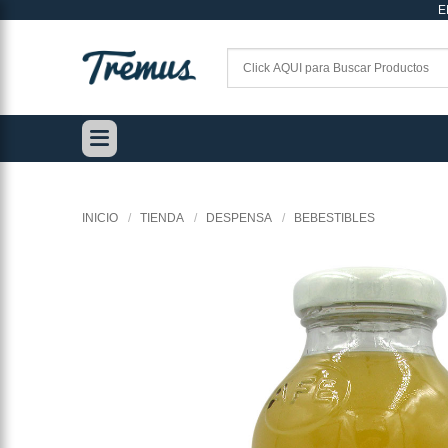
E
Saltar
al
contenido
INICIO
/
TIENDA
/
DESPENSA
/
BEBESTIBLES