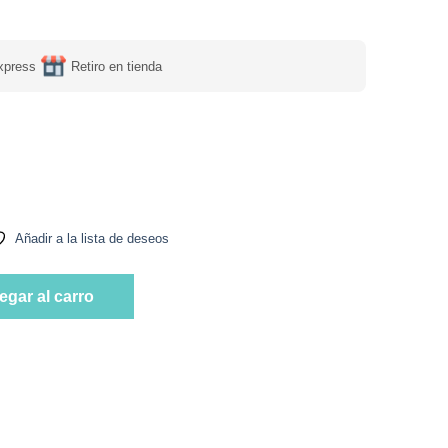
xpress
Retiro en tienda
300 ml Marca AFE cantidad
Añadir a la lista de deseos
300 ml Marca AFE cantidad
egar al carro