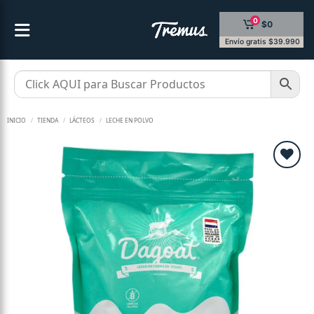
Saltar
0
$0
al
contenido
Envío gratis $39.990
INICIO
/
TIENDA
/
LÁCTEOS
/
LECHE EN POLVO
Añadir
a la
lista de
deseos