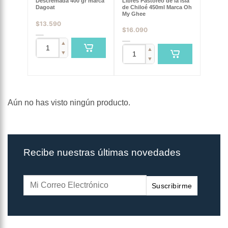
Descremada 400 gr marca
Libres Pastoreo de la Isla
Dagoat
de Chiloé 450ml Marca Oh
My Ghee
$
13.590
$
16.090
▲
▲
▼
▼
Aún no has visto ningún producto.
Recibe nuestras últimas novedades
Suscribirme