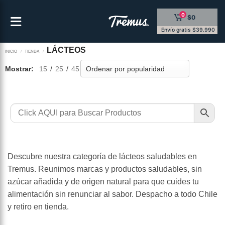
Saltar
0
$0
al
contenido
Envío gratis $39.990
LÁCTEOS
INICIO
/
TIENDA
/
Mostrar:
15
/
25
/
45
Descubre nuestra categoría de lácteos saludables en
Tremus. Reunimos marcas y productos saludables, sin
azúcar añadida y de origen natural para que cuides tu
alimentación sin renunciar al sabor. Despacho a todo Chile
y retiro en tienda.