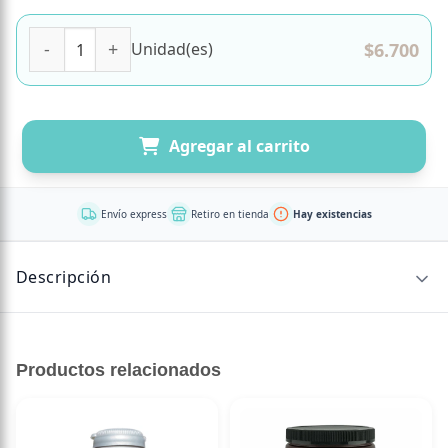
Lúcuma en Polvo Libre de Glúten . 200 Grs Marca Natplus 
$
6.700
Unidad(es)
Agregar al carrito
Envío express
Retiro en tienda
Hay existencias
Descripción
CONTENIDO NETO
Productos relacionados
1602696828530
200 Grs