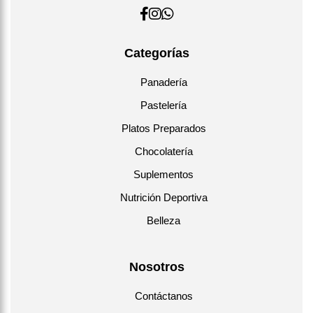
Ingredientes: 100% Pulpa de fruto de Lúcuma.
Contenido: 200g.
Categorías
País de origen: Perú
Panadería
Duración: 24 meses.592534820353-67f1025f-
Pastelería
5e92"Ingredientes: 100% Pulpa de fruto de Lúcuma.
Platos Preparados
Contenido: 200g.
Chocolatería
País de origen: Perú
Suplementos
Duración: 24 meses.
Nutrición Deportiva
Belleza
Instrucciones de almacenamiento:
Almacenar en lugares frescos y secos.
Nosotros
Evitar exposición directa al sol.
Contáctanos
Una vez abierto conservar en el empaque original cerrado.