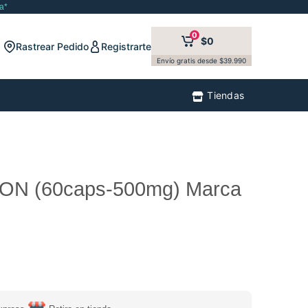
a*
0
$0
Rastrear Pedido
Registrarte
Envío gratis desde $39.990
Tiendas
N (60caps-500mg) Marca