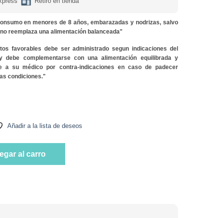
xpress
Retiro en tienda
onsumo en menores de 8 años, embarazadas y nodrizas, salvo
y no reemplaza una alimentación balanceada"
ctos favorables debe ser administrado segun indicaciones del
 y debe complementarse con una alimentación equilibrada y
lte a su médico por contra-indicaciones en caso de padecer
as condiciones."
g) Marca Vibralab cantidad
Añadir a la lista de deseos
g) Marca Vibralab cantidad
egar al carro