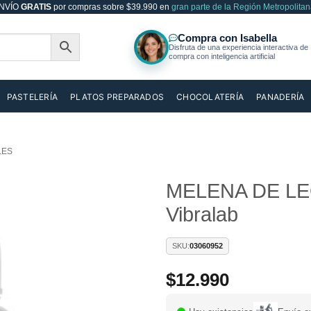
NVÍO
GRATIS
por compras sobre $39.990 en
gran parte de la Región Metropolitan
PASTELERÍA
PLATOS PREPARADOS
CHOCOLATERÍA
PANADERÍA
LES
MELENA DE LEO
Vibralab
Añadir
a la
lista de
SKU:
03060952
deseos
$
12.990