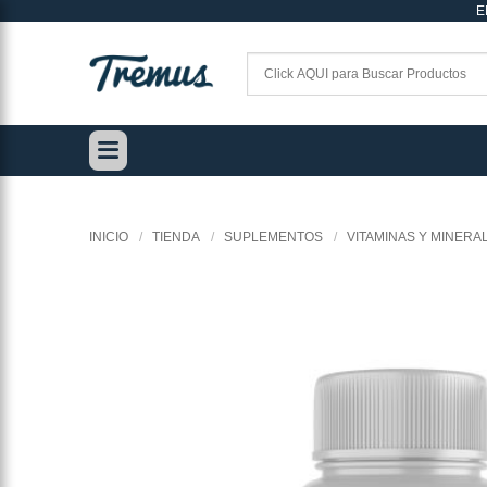
E
Saltar
al
contenido
INICIO
/
TIENDA
/
SUPLEMENTOS
/
VITAMINAS Y MINERA