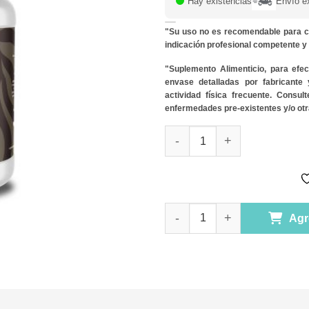
Hay existencias
Envío e
"Su uso no es recomendable para c
indicación profesional competente 
"Suplemento Alimenticio, para efe
envase detalladas por fabricante
actividad física frecuente. Consu
enfermedades pre-existentes y/o otr
MELENA DE LEON (60caps-500m
MELENA DE LEON (60caps-500m
Agr