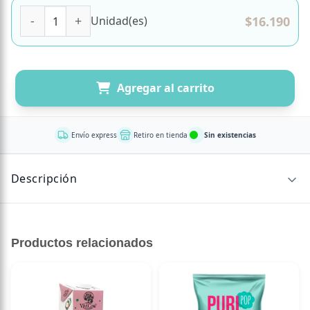
Melena de León Sublingual 30ml Marca NewPharma canti
$
16.190
Unidad(es)
Agregar al carrito
Envío express
Retiro en tienda
Sin existencias
Descripción
¡Ahora tu hongo favorito en formato sublingual!
Productos relacionados
Melena de León de NewPharma es un hongo funcional
utilizado en la Medicina Tradicional China por cientos de
años. Disfruta de los beneficios de un hongo funcional en
formato sublingual.