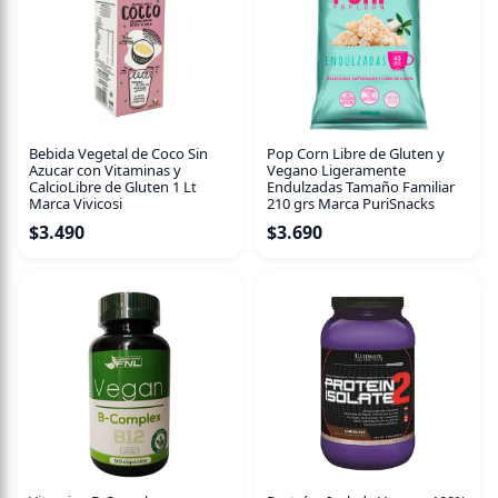
Un complemento alimenticio para mejorar tu bienestar de
manera natural y práctica.
Bebida Vegetal de Coco Sin
Pop Corn Libre de Gluten y
Azucar con Vitaminas y
Vegano Ligeramente
CalcioLibre de Gluten 1 Lt
Endulzadas Tamaño Familiar
Marca Vivicosi
210 grs Marca PuriSnacks
$
3.490
$
3.690