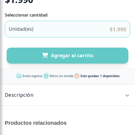
Seleccionar cantidad
$
1.990
Unidad(es)
Agregar al carrito
Envío express
Retiro en tienda
Solo quedan 1 disponibles
Descripción
NOMBRE DEL PRODUCTO
Compass Mints Peppermint — Mentas Sin Azúcar | Sabor
Productos relacionados
Menta Pimienta | Vegano