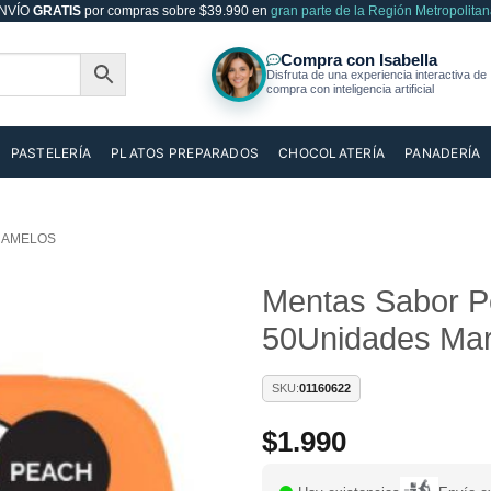
NVÍO
GRATIS
por compras sobre $39.990 en
gran parte de la Región Metropolitan
PASTELERÍA
PLATOS PREPARADOS
CHOCOLATERÍA
PANADERÍA
RAMELOS
Mentas Sabor P
50Unidades Ma
Añadir
a la
lista de
SKU:
01160622
deseos
$
1.990