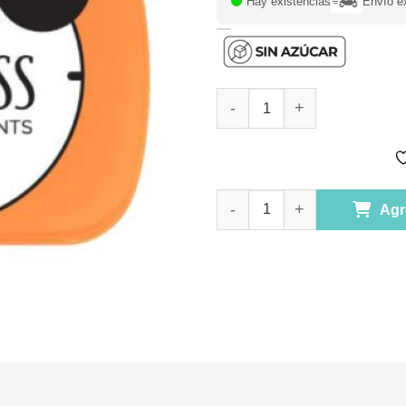
Hay existencias
Envío e
Mentas Sabor Peach sin azúc
Mentas Sabor Peach sin azúc
Agr