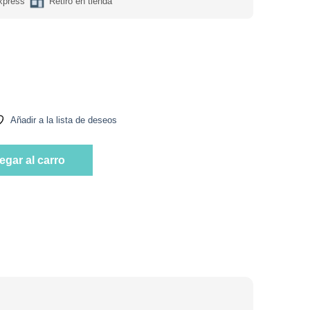
xpress
Retiro en tienda
ar Veganas 50Unidades Marca Compass Mints cantidad
Añadir a la lista de deseos
ar Veganas 50Unidades Marca Compass Mints cantidad
egar al carro