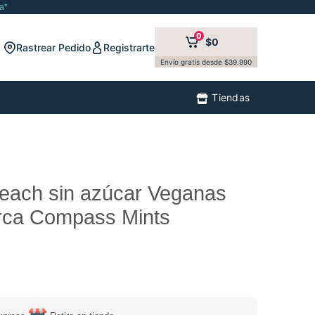
a*
0
$0
Rastrear Pedido
Registrarte
Envío gratis desde $39.990
Tiendas
each sin azúcar Veganas
rca Compass Mints