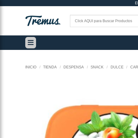
E
Saltar
al
contenido
INICIO
/
TIENDA
/
DESPENSA
/
SNACK
/
DULCE
/
CA