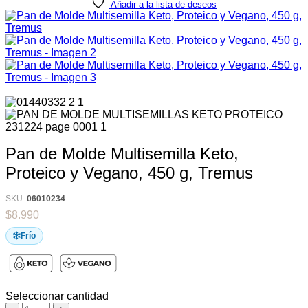
Añadir a la lista de deseos
Pan de Molde Multisemilla Keto,
Proteico y Vegano, 450 g, Tremus
SKU:
06010234
$
8.990
Frío
Seleccionar cantidad
Pan