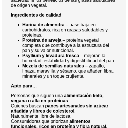
saciedad ni los beneficios de las grasas saludables
de origen vegetal.
Ingredientes de calidad
Harina de almendra
– base baja en
carbohidratos, rica en grasas saludables y
proteínas.
Proteína de arveja
– proteína vegetal
completa que contribuye a la estructura del
pan y su valor nutricional.
Psyllium y levadura fresca
– mejoran la
humedad, estabilidad y digestibilidad del pan.
Mezcla de semillas naturales
– zapallo,
linaza, maravilla y sésamo, que añaden fibra,
minerales y un toque crujiente.
Apto para…
Personas que siguen una
alimentación keto,
vegana o alta en proteínas
.
Quienes buscan
panes artesanales sin azúcar
añadida y libres de colesterol
.
Naturalmente libre de lactosa.
Consumidores que priorizan
alimentos
funcionales, ricos en proteína y fibra natural
.