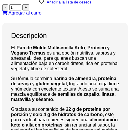
Multisemilla
Añadir a la lista de deseos
Keto,
Pan
Proteico
de
Agregar al carro
y
Molde
Vegano,
Multisemilla
450
Keto,
g,
Proteico
Descripción
Tremus
y
cantidad
Vegano,
El
Pan de Molde Multisemilla Keto, Proteico y
450
Vegano Tremus
es una opción nutritiva, sabrosa y
g,
artesanal, ideal para quienes buscan una
Tremus
alimentación baja en carbohidratos, rica en proteína
cantidad
vegetal y libre de colesterol.
Su fórmula combina
harina de almendra
,
proteína
de arveja
y
gluten vegetal
, logrando una miga firme
y húmeda con excelente textura. A esto se suma una
mezcla equilibrada de
semillas de zapallo, linaza,
maravilla y sésamo
.
Gracias a su contenido de
22 g de proteína por
porción
y
solo 4 g de hidratos de carbono
, este
pan es ideal para quienes siguen una
alimentación
keto o alta en proteínas
, sin renunciar al sabor, la