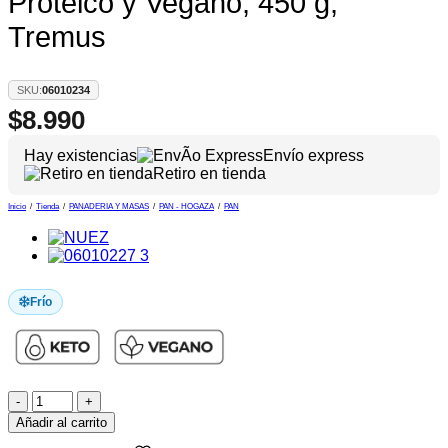
Proteico y Vegano, 450 g,
Tremus
SKU:
06010234
$
8.990
Hay existencias
Envío express
Retiro en tienda
Inicio
/
Tienda
/
PANADERIA Y MASAS
/
PAN - HOGAZA
/
PAN
Frío
Pan
de
Añadir al carrito
Molde