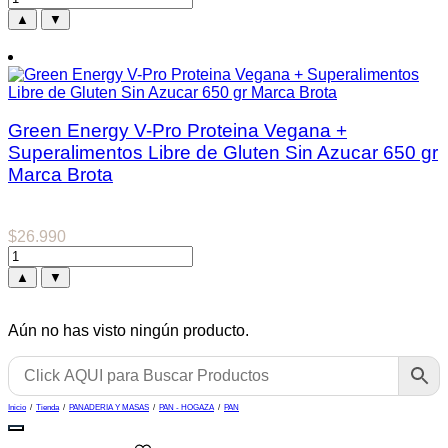
▲
▼
Green Energy V-Pro Proteina Vegana +
Superalimentos Libre de Gluten Sin Azucar 650 gr
Marca Brota
$
26.990
▲
▼
Aún no has visto ningún producto.
Inicio
/
Tienda
/
PANADERIA Y MASAS
/
PAN - HOGAZA
/
PAN