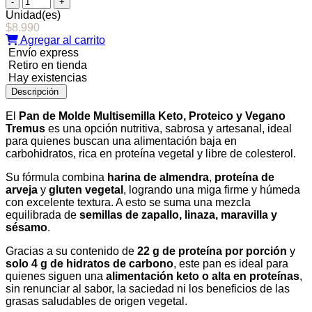
de
Unidad(es)
Molde
$
8.990
Multisemilla
Agregar al carrito
Keto,
Envío express
Proteico
Retiro en tienda
y
Hay existencias
Vegano,
Descripción
450
g,
El
Pan de Molde Multisemilla Keto, Proteico y Vegano
Tremus
Tremus
es una opción nutritiva, sabrosa y artesanal, ideal
cantidad
para quienes buscan una alimentación baja en
carbohidratos, rica en proteína vegetal y libre de colesterol.
Su fórmula combina
harina de almendra
,
proteína de
arveja
y
gluten vegetal
, logrando una miga firme y húmeda
con excelente textura. A esto se suma una mezcla
equilibrada de
semillas de zapallo, linaza, maravilla y
sésamo
.
Gracias a su contenido de
22 g de proteína por porción
y
solo 4 g de hidratos de carbono
, este pan es ideal para
quienes siguen una
alimentación keto o alta en proteínas
,
sin renunciar al sabor, la saciedad ni los beneficios de las
grasas saludables de origen vegetal.