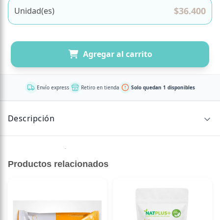
$
36.400
Unidad(es)
Agregar al carrito
Envío express
Retiro en tienda
Solo quedan 1 disponibles
Descripción
✅ Formato 60 cápsulas vegetales.
✅ La porción es dos cápsulas.
Productos relacionados
✅ Es para 30 días si consumes todos los días.