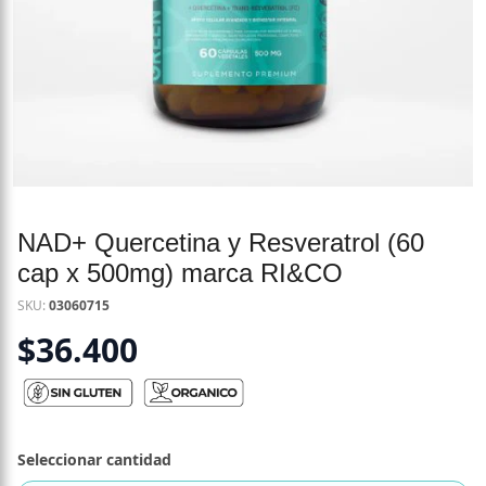
NAD+ Quercetina y Resveratrol (60
cap x 500mg) marca RI&CO
SKU:
03060715
$
36.400
Seleccionar cantidad