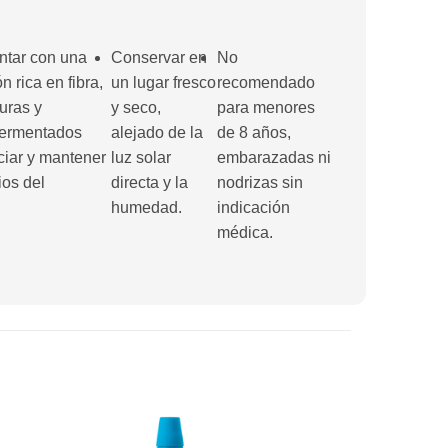
tar con una
Conservar en
No
n rica en fibra,
un lugar fresco
recomendado
duras y
y seco,
para menores
fermentados
alejado de la
de 8 años,
ciar y mantener
luz solar
embarazadas ni
ios del
directa y la
nodrizas sin
humedad.
indicación
médica.