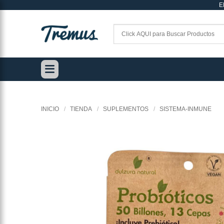
E
Saltar
al
contenido
INICIO
/
TIENDA
/
SUPLEMENTOS
/
SISTEMA-INMUNE