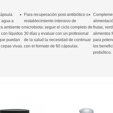
cápsula
Para recuperación post-antibiótico o
Complemen
n agua a
restablecimiento intensivo de
alimentació
ra ambiente o
microbiota: seguir el ciclo completo de
frutas, ver
a con líquidos
30 días y evaluar con un profesional
alimentos 
 que puedan
de la salud la necesidad de continuar
para poten
s cepas vivas.
con el formato de 60 cápsulas.
los benefic
probiótico.