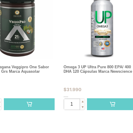
Vegana Veggipro One Sabor
Omega 3 UP Ultra Pure 800 EPA/ 400
0 Grs Marca Aquasolar
DHA 120 Cápsulas Marca Newscience
$
31.990
▲
▲
▼
▼