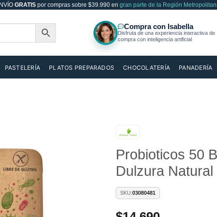
NVÍO
GRATIS
por compras sobre $39.990 en
gran parte de la Región Metropolitan
PASTELERÍA
PLATOS PREPARADOS
CHOCOLATERÍA
PANADERÍA
Probioticos 50 
Añadir
a la
Dulzura Natural
lista de
deseos
SKU:
03080481
$
14.690