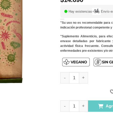
Hay existencias
Envío e
"Su uso no es recomendable para c
indicación profesional competente 
"Suplemento Alimenticio, para efe
envase detalladas por fabricante
actividad física frecuente. Consu
enfermedades pre-existentes y/o otr
Probioticos 50 Billones 13 ce
Probioticos 50 Billones 13 ce
Agr