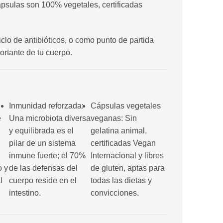
ápsulas son 100% vegetales, certificadas
lo de antibióticos, o como punto de partida
ortante de tu cuerpo.
Inmunidad reforzada:
Cápsulas vegetales
e
Una microbiota diversa
veganas: Sin
y equilibrada es el
gelatina animal,
pilar de un sistema
certificadas Vegan
inmune fuerte; el 70%
Internacional y libres
o y
de las defensas del
de gluten, aptas para
l
cuerpo reside en el
todas las dietas y
intestino.
convicciones.