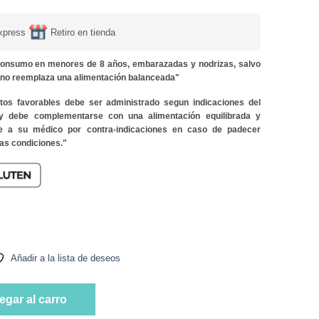
xpress
Retiro en tienda
onsumo en menores de 8 años, embarazadas y nodrizas, salvo
y no reemplaza una alimentación balanceada"
ctos favorables debe ser administrado segun indicaciones del
 y debe complementarse con una alimentación equilibrada y
lte a su médico por contra-indicaciones en caso de padecer
as condiciones."
pas Marca Dulzura Natural cantidad
Añadir a la lista de deseos
pas Marca Dulzura Natural cantidad
egar al carro