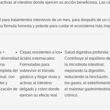
activas al intestino donde ejercen su acción beneficiosa. Las c
 para tratamientos intensivos de un mes, para después de un cic
na fórmula honesta y potente para cuidar el ecosistema más imp
s +
Cepas resistentes a los
Salud digestiva profunda:
 diversidad
ácidos estomacales:
Contribuye al equilibrio d
una
Formuladas para
la microbiota intestinal,
mpleta del
sobrevivir el tránsito
mejorando la digestión,
inal, con
gástrico y llegar vivas y
reduciendo la hinchazón,
tre y
activas al intestino
los gases, el estreñimient
ización de
delgado y colon donde
el malestar gastrointestina
ejercen su efecto real.
crónico.