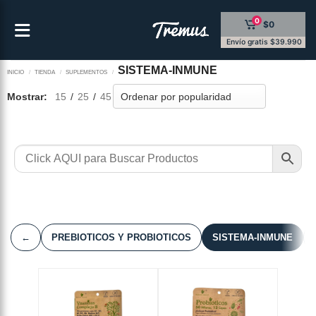
Saltar
0
$0
al
contenido
Envío gratis $39.990
SISTEMA-INMUNE
INICIO
/
TIENDA
/
SUPLEMENTOS
/
Mostrar:
15
/
25
/
45
←
PREBIOTICOS Y PROBIOTICOS
SISTEMA-INMUNE