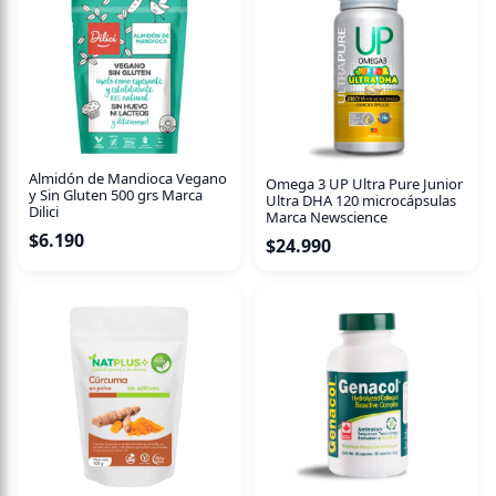
Súper crujiente: Textura perfecta que se derrite en tu boca
Nutritivo: La quinoa aporta proteínas y fibra natural
Sabor intenso: El maní le da ese toque delicioso que
buscas
Porción perfecta: 25g ideales para llevar a cualquier lado
Ideal para el recreo, la oficina, o cuando necesites un
snack saludable y sabroso. ¡Una vez que lo pruebes, no
podrás parar!
Almidón de Mandioca Vegano
Omega 3 UP Ultra Pure Junior
y Sin Gluten 500 grs Marca
Ultra DHA 120 microcápsulas
Dilici
Marca Newscience
$
6.190
$
24.990