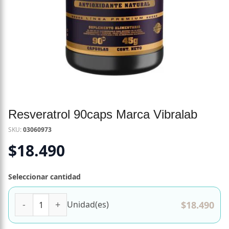
Resveratrol 90caps Marca Vibralab
SKU:
03060973
$
18.490
Seleccionar cantidad
Resveratrol 90caps Marca Vibralab cantidad
$
18.490
Unidad(es)