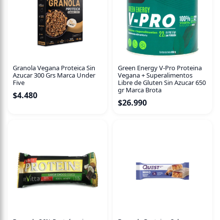
0% grasa y 0% carbohidratos
Con adición de Enzima lactasa
Granola Vegana Proteica Sin
Green Energy V-Pro Proteina
Azucar 300 Grs Marca Under
Vegana + Superalimentos
Five
Libre de Gluten Sin Azucar 650
gr Marca Brota
$
4.480
$
26.990