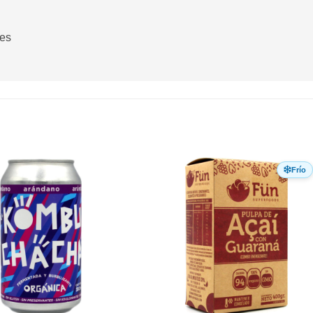
tes
Frío