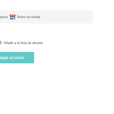
press
Retiro en tienda
Añadir a la lista de deseos
, Keto Familiar, 600 grs Marca Tremus cantidad
egar al carro