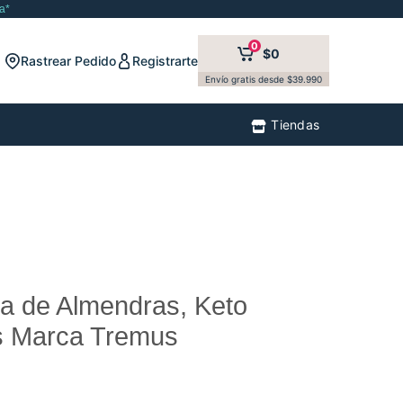
a*
0
$0
Rastrear Pedido
Registrarte
Envío gratis desde $39.990
Tiendas
a de Almendras, Keto
rs Marca Tremus