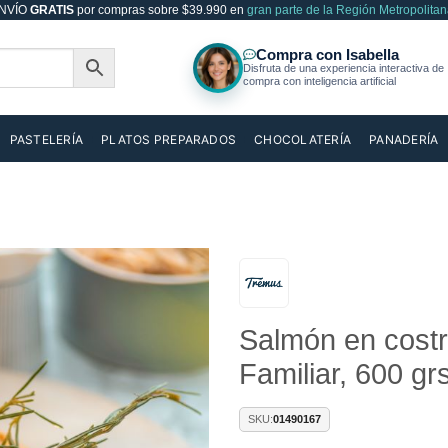
NVÍO
GRATIS
por compras sobre $39.990 en
gran parte de la Región Metropolitan
PASTELERÍA
PLATOS PREPARADOS
CHOCOLATERÍA
PANADERÍA
Añadir
Salmón en costr
a la
lista de
Familiar, 600 g
deseos
SKU:
01490167