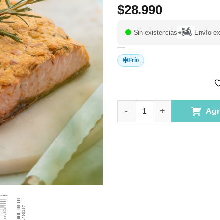
$
28.990
Sin existencias
Envío ex
Frío
Salmón en costra de Almendras
Agr