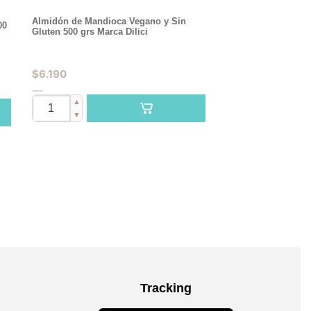
Almidón de Mandioca Vegano y Sin
00
Gluten 500 grs Marca Dilici
$
6.190
▲
▼
Tracking