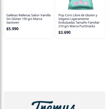
No olvidar: Certificado SIN GLUTEN.
Galletas Rellenas Sabor Vainilla
Pop Corn Libre de Gluten y
¿Cómo consumirlo? Diariamente y con lo que quieras,
Sin Glúten 150 grs Marca
Vegano Ligeramente
porque literal va bien con todo: ensaladas, platos de
Santiveri
Endulzadas Tamaño Familiar
fondo, sanguches, tacos, picoteos, etc. ¡Llegar y servir!
210 grs Marca PuriSnacks
$
5.990
$
3.690
PD: no es ácido, su sabor no tiene ningún parecido con el
“chucrut” que conociste hace años. ¡Otraaa cosa!
IMPORTANTE: mantener siempre refrigerado, incluso
cuando no hayas abierto el producto. ¡Está VIVO!