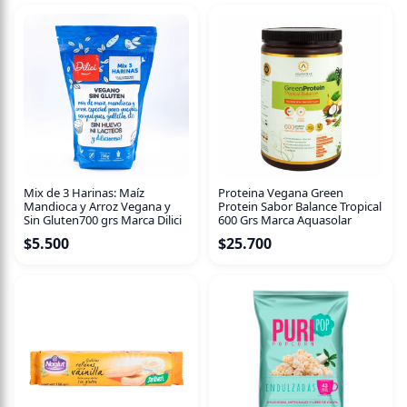
Significan lo mismo.
Lo importante es que sea natural y esté VIVO, como el que
estás mirando en este momento.
Combinación extraordinaria de superalimentos, juntamos
3 en 1 solo. ¡Misión cumplida! Además de tener tremendas
propiedades para la salud, es una bomba de colores y
sabores. ¡Exquisito!
Mix de 3 Harinas: Maíz
Proteina Vegana Green
Mandioca y Arroz Vegana y
Protein Sabor Balance Tropical
Sin Gluten700 grs Marca Dilici
600 Grs Marca Aquasolar
Contenido: 390 g
$
5.500
$
25.700
Ingredientes: repollo verde, zanahoria, cúrcuma, jengibre
y sal de mar. ¡ Y nada más!
Características: son vegetales crudos, no pasteurizados y
100% VIVOS. Por lo que está lleno de nutrientes, enzimas,
probióticos y prebióticos naturales.
Libre de: Vinagre – Aditivos – Azúcar – Gluten – Lácteos