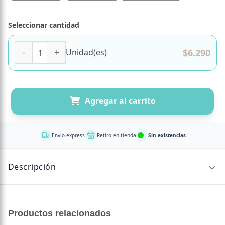
Seleccionar cantidad
Sauerkraut Repollo Verde Zanahoria Cúrcuma Jengibre Ra
$
6.290
Unidad(es)
Agregar al carrito
Envío express
Retiro en tienda
Sin existencias
Descripción
CONTENIDO NETO
Productos relacionados
390 gr¿Sauerkraut, chucrut o repollo fermentado?