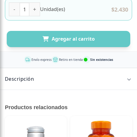
Snack Banana Crunchy Sticks 40 grs marca Wipala cantida
$
2.430
Unidad(es)
Agregar al carrito
Envío express
Retiro en tienda
Sin existencias
Descripción
CONTENIDO NETO
Productos relacionados
40 grPalitos crocantes de platano.
Ingredientes: Banano, vitamina c (Acido ascórbico).
Sin lactosa