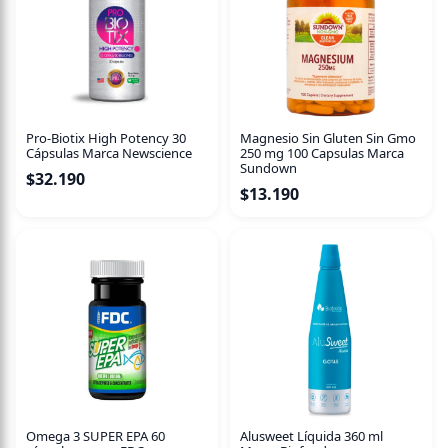
Sin azúcar
Vegano
Bajo en sodio
Libre de crueldad
Pro-Biotix High Potency 30
Magnesio Sin Gluten Sin Gmo
Libre de parabenos
Cápsulas Marca Newscience
250 mg 100 Capsulas Marca
Sundown
$
32.190
$
13.190
Omega 3 SUPER EPA 60
Alusweet Líquida 360 ml