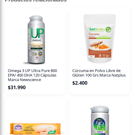
20 grs
Crujientes chips 100% naturales, elaborados con pechuga
de pollo, suavemente condimentadas, horneadas
artesanalmente para lograr el más innovador snack
saludable del mercado.
Omega 3 UP Ultra Pure 800
Cúrcuma en Polvo Libre de
EPA/ 400 DHA 120 Cápsulas
Glúten 100 Grs Marca Natplus
Marca Newscience
$
2.400
$
31.990