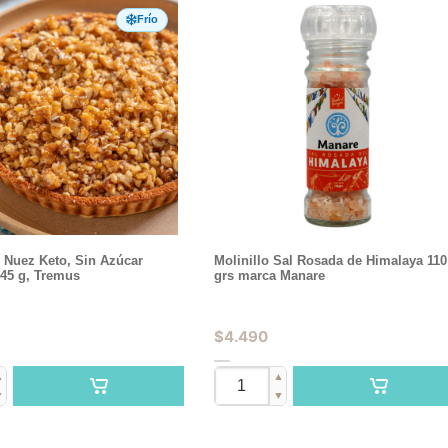
Frío
 Nuez Keto, Sin Azúcar
Molinillo Sal Rosada de Himalaya 110
845 g, Tremus
grs marca Manare
$
4.490
▲
▲
▼
▼