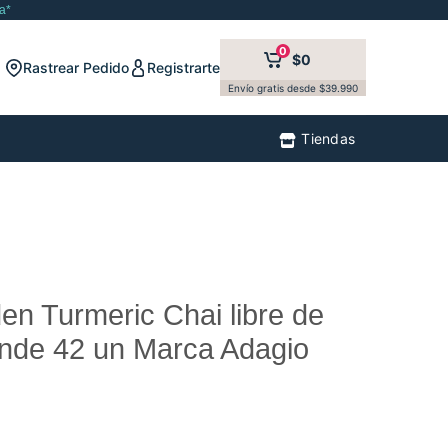
a*
0
$0
Rastrear Pedido
Registrarte
Envío gratis desde $39.990
Tiendas
en Turmeric Chai libre de
rinde 42 un Marca Adagio