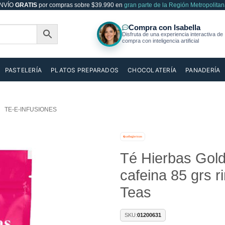
NVÍO
GRATIS
por compras sobre $39.990 en
gran parte de la Región Metropolitan
PASTELERÍA
PLATOS PREPARADOS
CHOCOLATERÍA
PANADERÍA
TE-E-INFUSIONES
Té Hierbas Gold
Añadir
a la
cafeina 85 grs 
lista de
deseos
Teas
SKU:
01200631