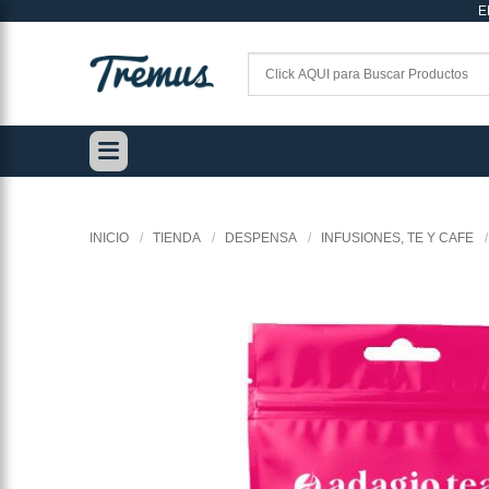
E
Saltar
al
contenido
INICIO
/
TIENDA
/
DESPENSA
/
INFUSIONES, TE Y CAFE
/