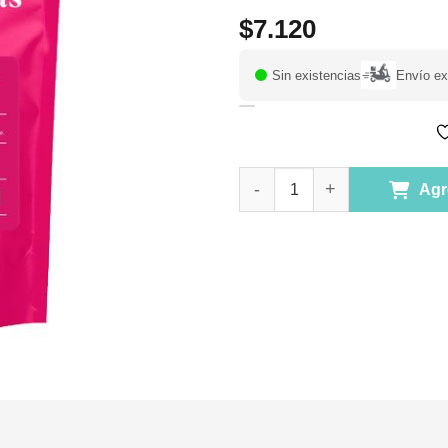
$
7.120
Sin existencias
Envío ex
Té Hierbas Golden Turmeric Cha
Agr