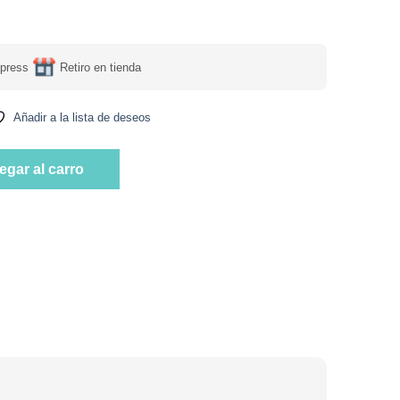
press
Retiro en tienda
Añadir a la lista de deseos
i libre de cafeina 85 grs rinde 42 un Marca Adagio Teas cantidad
egar al carro