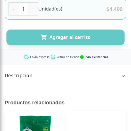
Tomate Deshidratado 70 Gr Marca Secao cantidad
$
4.490
Unidad(es)
Agregar al carrito
Envío express
Retiro en tienda
Sin existencias
Descripción
Ideales para preparaciones, aperitivos y snacks.
Productos relacionados
Exquisitos tomates deshidratados, perfectos para
aperitivos (reemplazar las galletas, untar con algo, etc.),
ensaladas y preparaciones. Mata el hambre con algo rico y
sano!