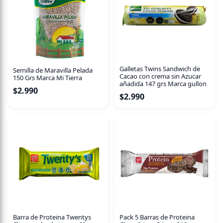
100% tomate. Excelente fuente de fibra y antioxidantes.
Sin aditivos ni preservantes. Producto vegano.
Galletas Twins Sandwich de
Semilla de Maravilla Pelada
Cacao con crema sin Azucar
150 Grs Marca Mi Tierra
añadida 147 grs Marca gullon
$
2.990
$
2.990
Barra de Proteina Twentys
Pack 5 Barras de Proteina