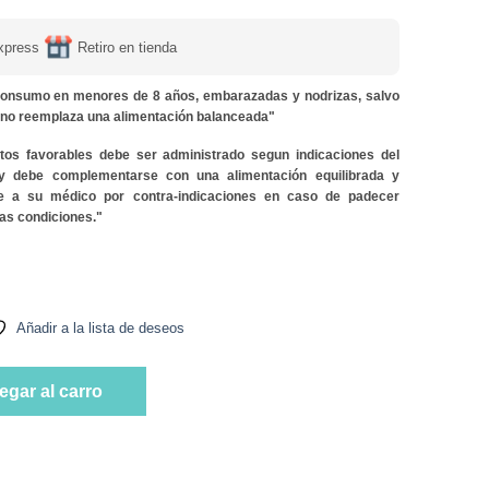
xpress
Retiro en tienda
onsumo en menores de 8 años, embarazadas y nodrizas, salvo
y no reemplaza una alimentación balanceada"
ctos favorables debe ser administrado segun indicaciones del
 y debe complementarse con una alimentación equilibrada y
lte a su médico por contra-indicaciones en caso de padecer
as condiciones."
l C 60 comprimidos Marca Newscience cantidad
Añadir a la lista de deseos
l C 60 comprimidos Marca Newscience cantidad
egar al carro