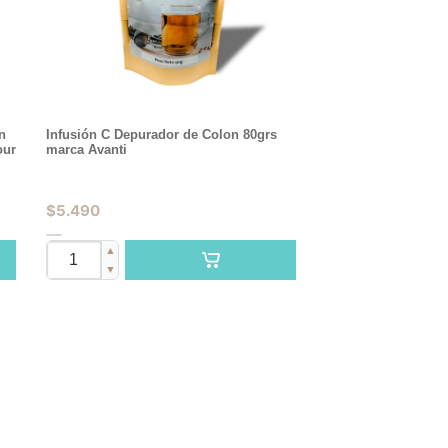
n
Infusión C Depurador de Colon 80grs
our
marca Avanti
$
5.490
▲
▼