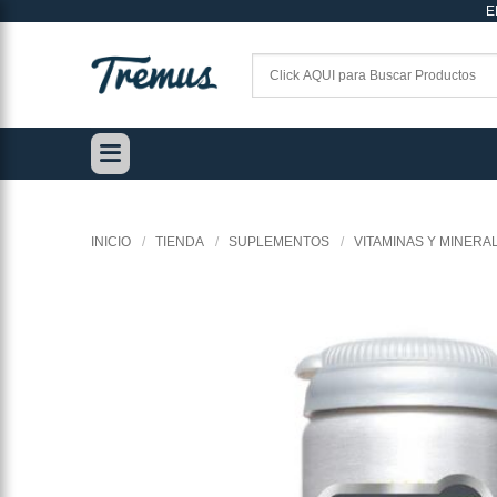
E
Saltar
al
contenido
INICIO
/
TIENDA
/
SUPLEMENTOS
/
VITAMINAS Y MINERA