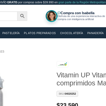
NVÍO
GRATIS
por compras sobre $39.990 en
gran parte de la Región Metropolitan
PASTELERÍA
PLATOS PREPARADOS
CHOCOLATERÍA
PANADERÍA
LES
Vitamin UP Vita
Añadir
a la
comprimidos Ma
lista de
deseos
SKU:
04020252
$
23.590