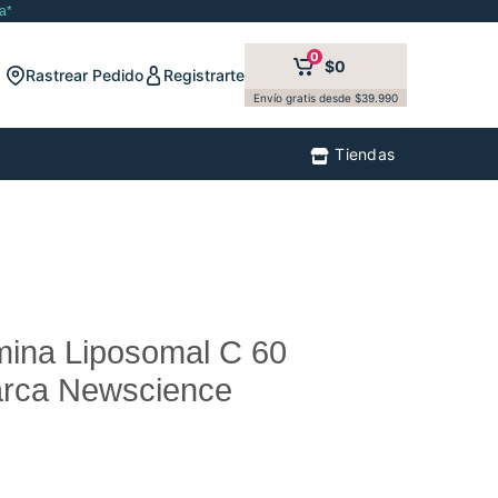
a*
0
$0
Rastrear Pedido
Registrarte
Envío gratis desde $39.990
Tiendas
mina Liposomal C 60
rca Newscience