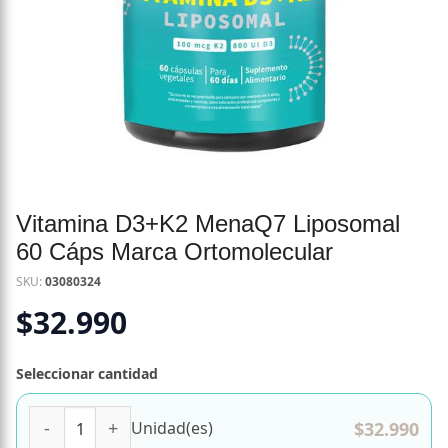
Vitamina D3+K2 MenaQ7 Liposomal
60 Cáps Marca Ortomolecular
SKU:
03080324
$
32.990
Seleccionar cantidad
Vitamina D3+K2 MenaQ7 Liposomal 60 Cáps Marca Ortomol
$
32.990
Unidad(es)