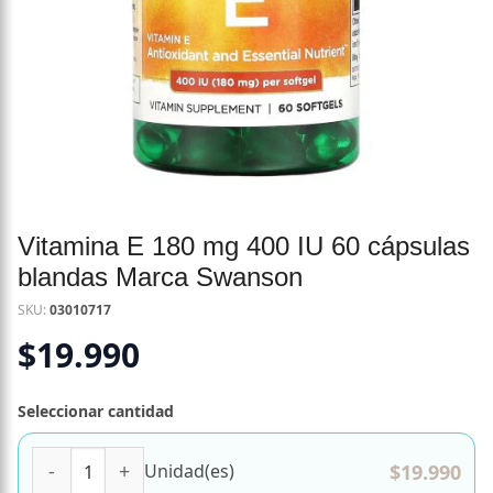
Vitamina E 180 mg 400 IU 60 cápsulas
blandas Marca Swanson
SKU:
03010717
$
19.990
Seleccionar cantidad
Vitamina E 180 mg 400 IU 60 cápsulas blandas Marca Swan
$
19.990
Unidad(es)