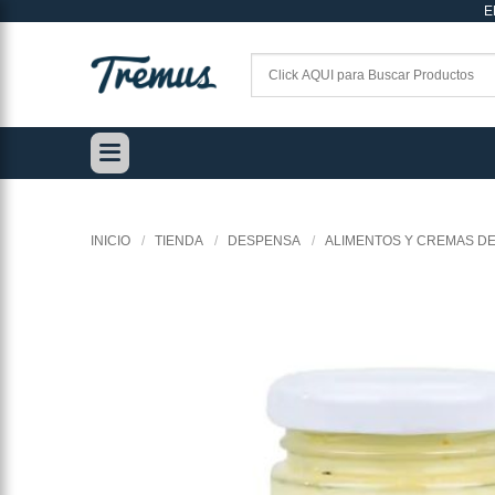
E
Saltar
al
contenido
INICIO
/
TIENDA
/
DESPENSA
/
ALIMENTOS Y CREMAS DE