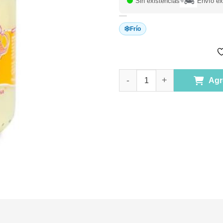
Sin existencias
Envío ex
Frío
Yogur vegano de coco Mango-
Agr