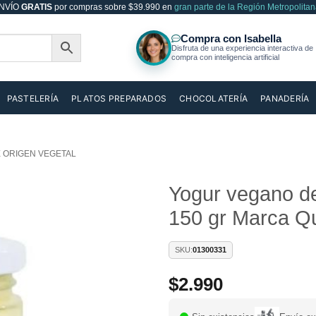
NVÍO
GRATIS
por compras sobre $39.990 en
gran parte de la Región Metropolitan
PASTELERÍA
PLATOS PREPARADOS
CHOCOLATERÍA
PANADERÍA
 ORIGEN VEGETAL
Yogur vegano d
150 gr Marca Q
Añadir
a la
lista de
SKU:
01300331
deseos
$
2.990