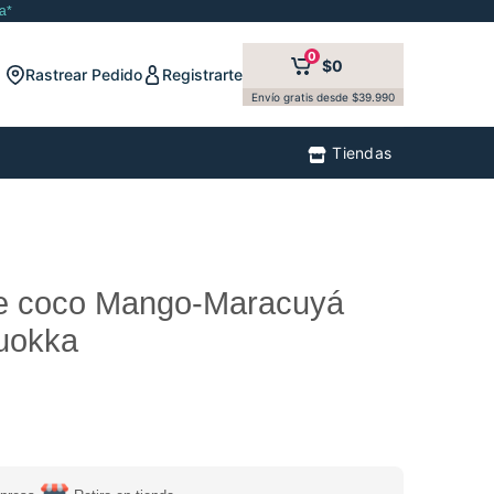
a*
0
$0
Rastrear Pedido
Registrarte
Envío gratis desde $39.990
Tiendas
e coco Mango-Maracuyá
uokka