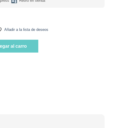
press
Retiro en tienda
Añadir a la lista de deseos
Maracuyá 150 gr Marca Quokka cantidad
egar al carro