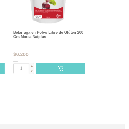
Betarraga en Polvo Libre de Glúten 200
Grs Marca Natplus
$
6.200
▲
▼