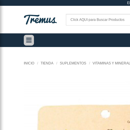
E
Saltar
al
contenido
INICIO
/
TIENDA
/
SUPLEMENTOS
/
VITAMINAS Y MINERA