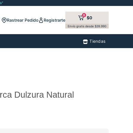
a*
0
$0
Rastrear Pedido
Registrarte
Envío gratis desde $39.990
Tiendas
rca Dulzura Natural