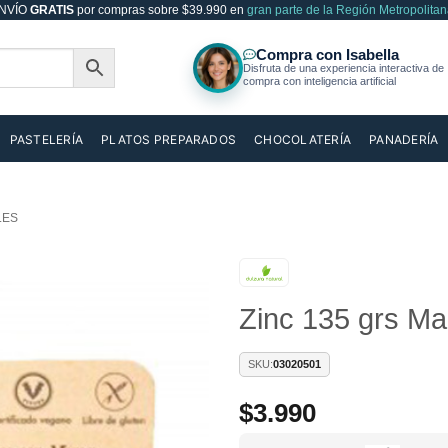
NVÍO
GRATIS
por compras sobre $39.990 en
gran parte de la Región Metropolitan
PASTELERÍA
PLATOS PREPARADOS
CHOCOLATERÍA
PANADERÍA
LES
Zinc 135 grs Ma
Añadir
a la
lista de
SKU:
03020501
deseos
$
3.990