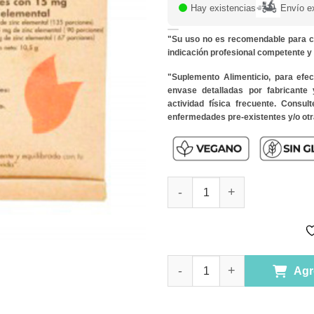
Hay existencias
Envío e
"Su uso no es recomendable para c
indicación profesional competente 
"Suplemento Alimenticio, para efe
envase detalladas por fabricante
actividad física frecuente. Consu
enfermedades pre-existentes y/o otr
Zinc 135 grs Marca Dulzura Na
Zinc 135 grs Marca Dulzura Na
Agr