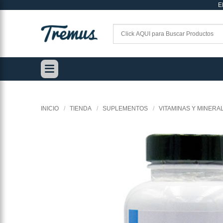
E
Saltar
al
contenido
INICIO
/
TIENDA
/
SUPLEMENTOS
/
VITAMINAS Y MINERA