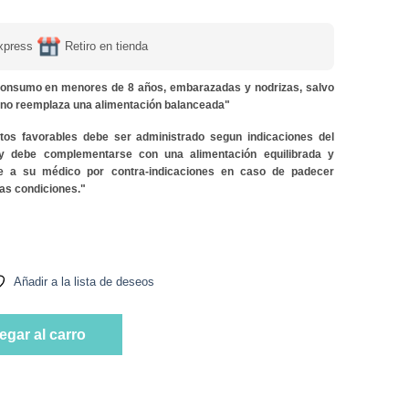
xpress
Retiro en tienda
onsumo en menores de 8 años, embarazadas y nodrizas, salvo
y no reemplaza una alimentación balanceada"
ctos favorables debe ser administrado segun indicaciones del
 y debe complementarse con una alimentación equilibrada y
lte a su médico por contra-indicaciones en caso de padecer
as condiciones."
psulas Marca FNL cantidad
Añadir a la lista de deseos
psulas Marca FNL cantidad
egar al carro