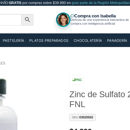
NVÍO
GRATIS
por compras sobre $39.990 en
gran parte de la Región Metropolitan
PASTELERÍA
PLATOS PREPARADOS
CHOCOLATERÍA
PANADERÍA
LES
Añadir
Zinc de Sulfato
a la
lista de
FNL
deseos
SKU:
03020502