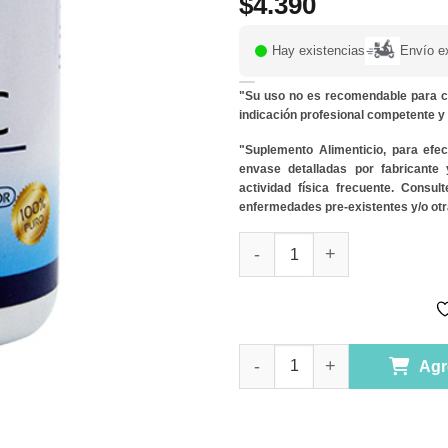
$
4.390
Hay existencias
Envío e
"Su uso no es recomendable para c
indicación profesional competente 
"Suplemento Alimenticio, para efe
envase detalladas por fabricante
actividad física frecuente. Consu
enfermedades pre-existentes y/o otr
Zinc de Sulfato 250 mg 60 Cá
Zinc de Sulfato 250 mg 60 Cá
Agr