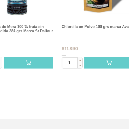
 de Mora 100 % fruta sin
Chlorella en Polvo 100 grs marca Ava
dida 284 grs Marca St Dalfour
$
11.890
▲
▲
▼
▼