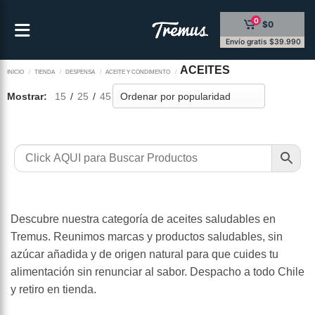
Saltar
0
$0
al
contenido
Envío gratis $39.990
ACEITES
INICIO
/
TIENDA
/
DESPENSA
/
ACEITE Y CONDIMENTO
/
Mostrar:
15
/
25
/
45
Descubre nuestra categoría de aceites saludables en
Tremus. Reunimos marcas y productos saludables, sin
azúcar añadida y de origen natural para que cuides tu
alimentación sin renunciar al sabor. Despacho a todo Chile
y retiro en tienda.