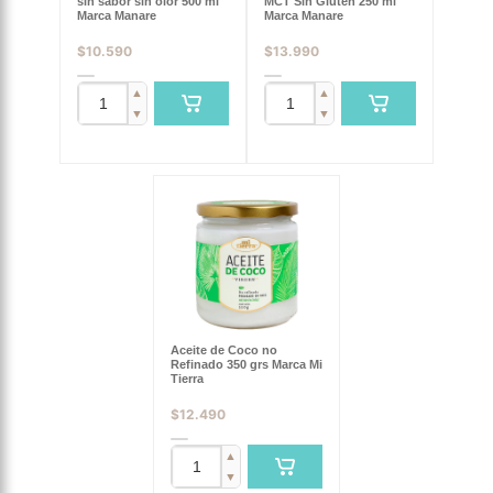
sin sabor sin olor 500 ml
MCT Sin Gluten 250 ml
Marca Manare
Marca Manare
$
10.590
$
13.990
▲
▲
▼
▼
Aceite de Coco no
Refinado 350 grs Marca Mi
Tierra
$
12.490
▲
▼