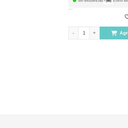
Sin existencias
Envío ex
Aceite de Coco MCT en Spray 
Agr