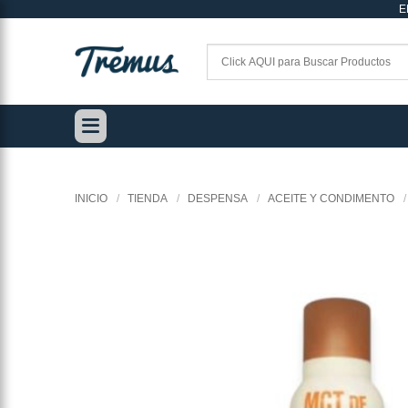
E
Saltar
al
contenido
INICIO
/
TIENDA
/
DESPENSA
/
ACEITE Y CONDIMENTO
/