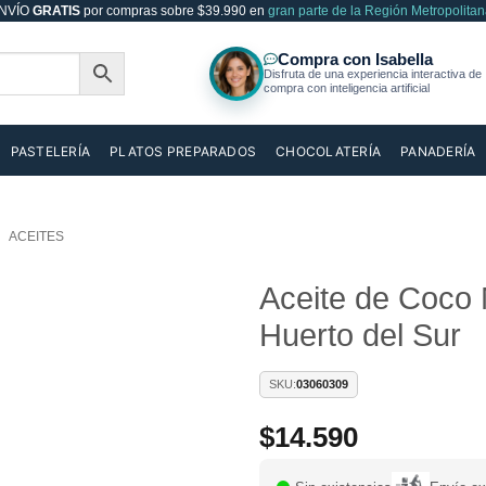
NVÍO
GRATIS
por compras sobre $39.990 en
gran parte de la Región Metropolitan
PASTELERÍA
PLATOS PREPARADOS
CHOCOLATERÍA
PANADERÍA
ACEITES
Aceite de Coco
Huerto del Sur
Añadir
a la
lista de
SKU:
03060309
deseos
$
14.590