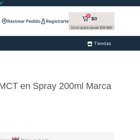
a*
0
$0
Rastrear Pedido
Registrarte
Envío gratis desde $39.990
Tiendas
 MCT en Spray 200ml Marca