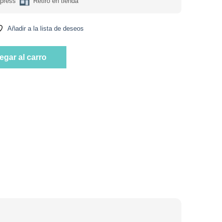
press
Retiro en tienda
Añadir a la lista de deseos
200ml Marca Huerto del Sur cantidad
egar al carro