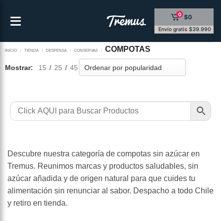
Saltar
0
$0
al
contenido
Envío gratis $39.990
COMPOTAS
INICIO
/
TIENDA
/
DESPENSA
/
CONSERVAS
/
Mostrar:
15
/
25
/
45
Descubre nuestra categoría de compotas sin azúcar en
Tremus. Reunimos marcas y productos saludables, sin
azúcar añadida y de origen natural para que cuides tu
alimentación sin renunciar al sabor. Despacho a todo Chile
y retiro en tienda.