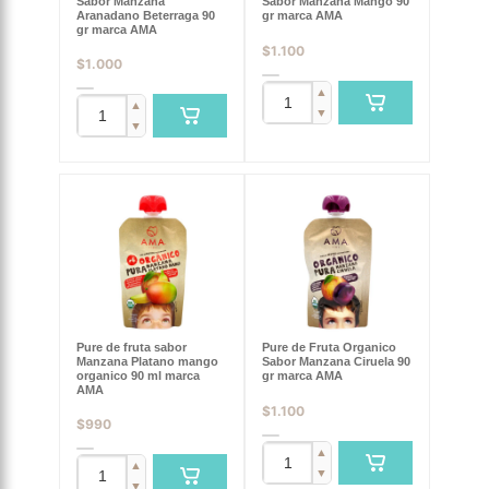
Sabor Manzana
Sabor Manzana Mango 90
Aranadano Beterraga 90
gr marca AMA
gr marca AMA
$
1.100
$
1.000
▲
▲
▼
▼
Pure de fruta sabor
Pure de Fruta Organico
Manzana Platano mango
Sabor Manzana Ciruela 90
organico 90 ml marca
gr marca AMA
AMA
$
1.100
$
990
▲
▲
▼
▼