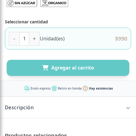
Seleccionar cantidad
Pure de fruta sabor Manzana Platano mango organico 90
$
990
Unidad(es)
Agregar al carrito
Envío express
Retiro en tienda
Hay existencias
Descripción
LOGISTICA GOURMET SPA
Productos relacionados