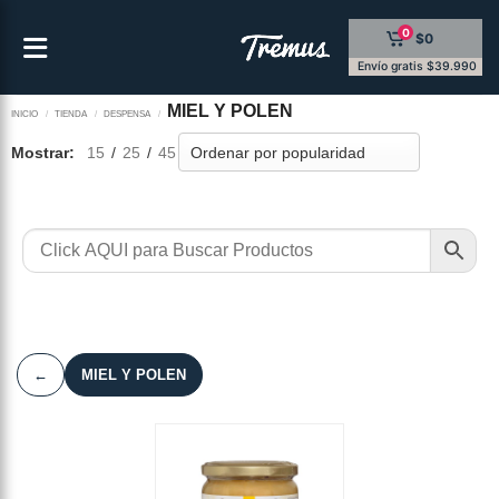
Saltar
0
$0
al
contenido
Envío gratis $39.990
MIEL Y POLEN
INICIO
/
TIENDA
/
DESPENSA
/
Mostrar:
15
/
25
/
45
←
MIEL Y POLEN