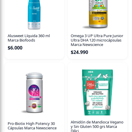
refinado No contiene preservantes ni aditivos
Ingredientes: 100% maple orgánico. Características
Actualmente existen muchos endulzantes, pero el Maple
es considerado unos de los mejores dentro de la categoría
de los naturales. A pesar de ser un producto nutritivo es
necesario que se consuma con moderación, ya que de
Alusweet Líquida 360 ml
Omega 3 UP Ultra Pure Junior
todas formas aporta un alto contenido de azúcares. Usos
Marca Biofoods
Ultra DHA 120 microcápsulas
Marca Newscience
El jarabe de arce o maple es perfecto para comerlo con
$
6.000
panqueques, productos horneados, sobre el yogurt, un
$
24.990
helado, para endulzar batidos o para preparar aderezos.
Almidón de Mandioca Vegano
Pro-Biotix High Potency 30
y Sin Gluten 500 grs Marca
Cápsulas Marca Newscience
Dilici