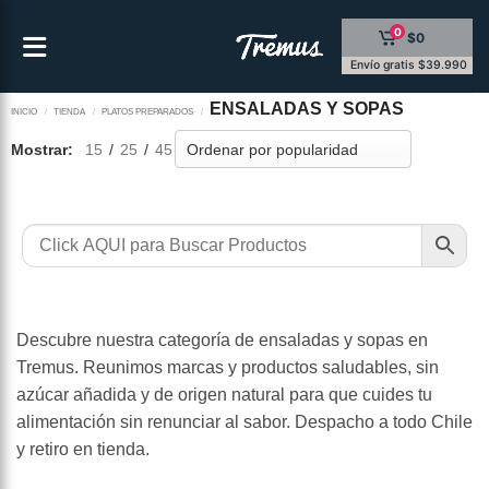
Saltar
0
$0
al
contenido
Envío gratis $39.990
ENSALADAS Y SOPAS
INICIO
/
TIENDA
/
PLATOS PREPARADOS
/
Mostrar:
15
/
25
/
45
Descubre nuestra categoría de ensaladas y sopas en
Tremus. Reunimos marcas y productos saludables, sin
azúcar añadida y de origen natural para que cuides tu
alimentación sin renunciar al sabor. Despacho a todo Chile
y retiro en tienda.