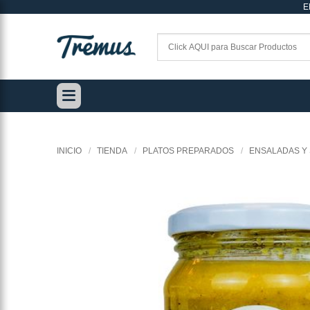
E
Saltar
al
contenido
INICIO
/
TIENDA
/
PLATOS PREPARADOS
/
ENSALADAS Y