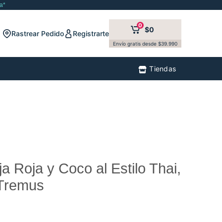
a*
0
$0
Rastrear Pedido
Registrarte
Envío gratis desde $39.990
Tiendas
 Roja y Coco al Estilo Thai,
 Tremus