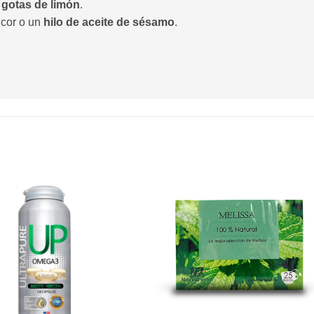
s
gotas de limón
.
cor o un
hilo de aceite de sésamo
.