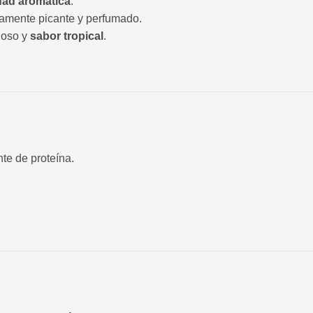
dad aromática
.
ramente picante y perfumado.
doso y
sabor tropical
.
te de proteína.