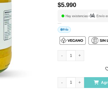
$
5.990
Hay existencias
Envío e
Frío
Crema de Lenteja Roja y Coco a
Crema de Lenteja Roja y Coco a
Agr