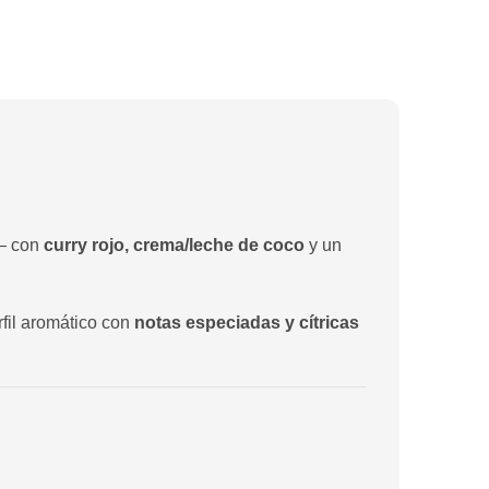
a— con
curry rojo, crema/leche de coco
y un
rfil aromático con
notas especiadas y cítricas