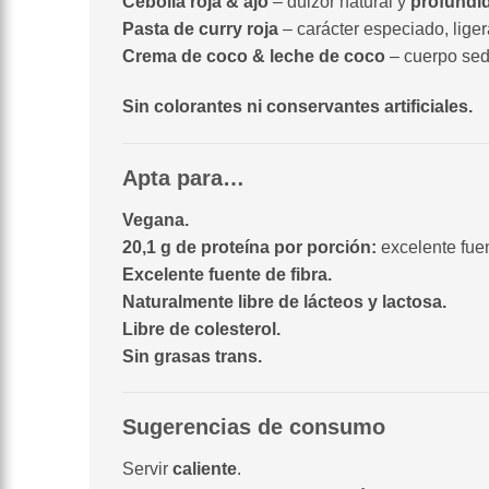
Cebolla roja & ajo
– dulzor natural y
profundi
Pasta de curry roja
– carácter especiado, lige
Crema de coco & leche de coco
– cuerpo se
Sin colorantes ni conservantes artificiales.
Apta para…
Vegana.
20,1 g de proteína por porción:
excelente fuen
Excelente fuente de fibra.
Naturalmente libre de lácteos y lactosa.
Libre de colesterol.
Sin grasas trans.
Sugerencias de consumo
Servir
caliente
.