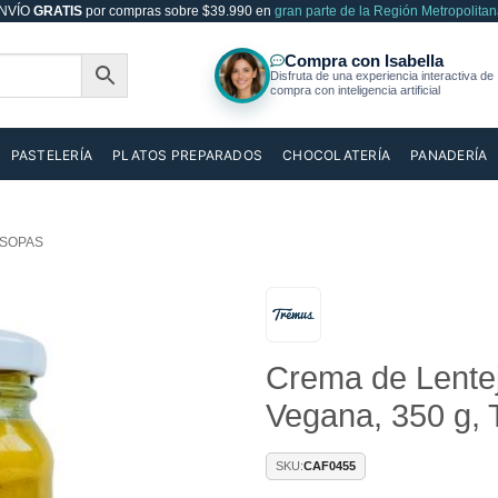
NVÍO
GRATIS
por compras sobre $39.990 en
gran parte de la Región Metropolitan
PASTELERÍA
PLATOS PREPARADOS
CHOCOLATERÍA
PANADERÍA
 SOPAS
Añadir
Crema de Lenteja
a la
lista de
Vegana, 350 g,
deseos
SKU:
CAF0455