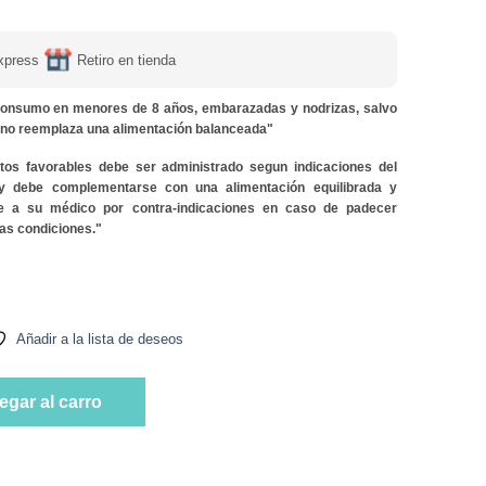
xpress
Retiro en tienda
onsumo en menores de 8 años, embarazadas y nodrizas, salvo
y no reemplaza una alimentación balanceada"
ctos favorables debe ser administrado segun indicaciones del
 y debe complementarse con una alimentación equilibrada y
lte a su médico por contra-indicaciones en caso de padecer
as condiciones."
35 ml Marca Apicola del Alba cantidad
Añadir a la lista de deseos
35 ml Marca Apicola del Alba cantidad
egar al carro