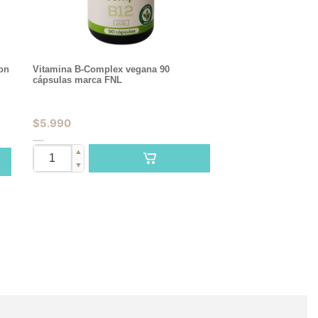
on
Vitamina B-Complex vegana 90
cápsulas marca FNL
$
5.990
▲
▼