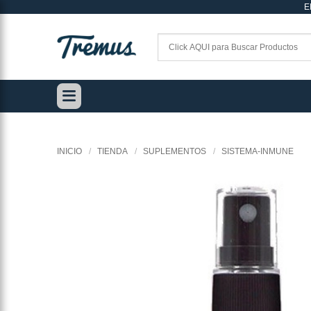
E
Saltar
al
contenido
INICIO
/
TIENDA
/
SUPLEMENTOS
/
SISTEMA-INMUNE