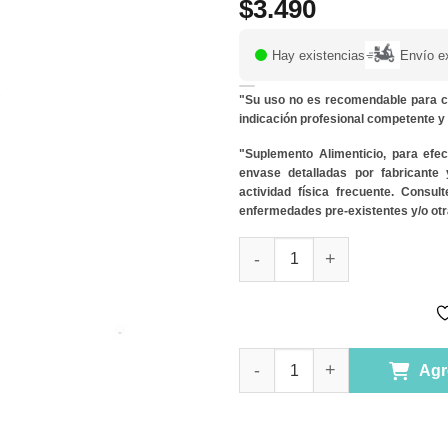
$
3.490
Hay existencias
Envío e
"Su uso no es recomendable para c
indicación profesional competente 
"Suplemento Alimenticio, para efe
envase detalladas por fabricante
actividad física frecuente. Consu
enfermedades pre-existentes y/o otr
Propóleo en Spray para Niños 
Propóleo en Spray para Niños 
Agr