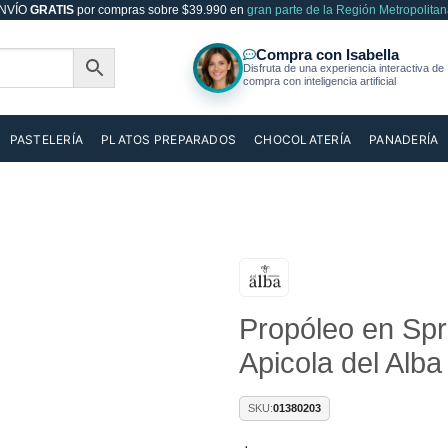
NVÍO
GRATIS
por compras sobre $39.990 en
gran parte de la Región Metropolitan
PASTELERÍA
PLATOS PREPARADOS
CHOCOLATERÍA
PANADERÍA
Añadir
Propóleo en Spr
a la
lista de
Apicola del Alba
deseos
SKU:
01380203