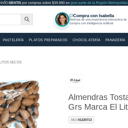
NVÍO
GRATIS
por compras sobre $39.990 en
gran parte de la Región Metropolitan
PASTELERÍA
PLATOS PREPARADOS
CHOCOLATERÍA
PANADERÍA
UTOS SECOS
Añadir
Almendras Tosta
a la
lista de
Grs Marca El Lit
deseos
SKU:
01220713