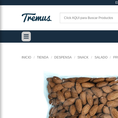
E
Saltar
al
contenido
INICIO
/
TIENDA
/
DESPENSA
/
SNACK
/
SALADO
/
FR