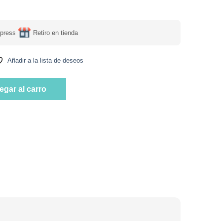
press
Retiro en tienda
Añadir a la lista de deseos
n Gluten 500 Grs Marca El Litral cantidad
egar al carro