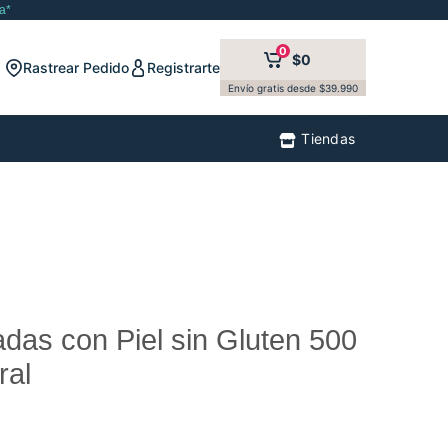
a*
0
$0
Rastrear Pedido
Registrarte
Envío gratis desde $39.990
Tiendas
das con Piel sin Gluten 500
ral