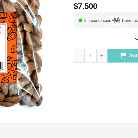
$
7.500
Sin existencias
Envío ex
Almendras Tostadas con Piel si
Agr