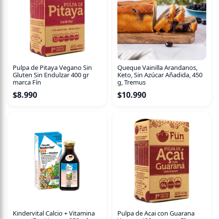
Pulpa de Pitaya Vegano Sin
Queque Vainilla Arandanos,
Gluten Sin Endulzar 400 gr
Keto, Sin Azúcar Añadida, 450
marca Fín
g, Tremus
$
8.990
$
10.990
Pulpa de Acai con Guarana
Kindervital Calcio + Vitamina