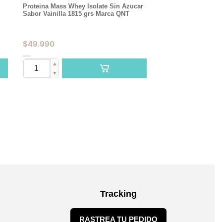
Proteina Mass Whey Isolate Sin Azucar
Sabor Vainilla 1815 grs Marca QNT
$
49.990
▲
▼
Tracking
RASTREA TU PEDIDO