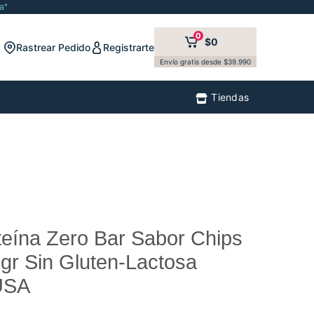
a*
0
$0
Rastrear Pedido
Registrarte
Envío gratis desde $39.990
Tiendas
teína Zero Bar Sabor Chips
gr Sin Gluten-Lactosa
USA