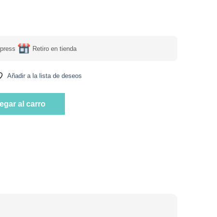
press
Retiro en tienda
Añadir a la lista de deseos
 Sabor Chips de Chocolate 50gr Sin Gluten-Lactosa Marca Biotech
egar al carro