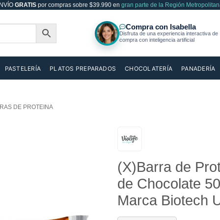
NVÍO
GRATIS
por compras sobre $39.990 en
gran parte de la Región Metropolitan
PASTELERÍA
PLATOS PREPARADOS
CHOCOLATERÍA
PANADERÍA
RAS DE PROTEINA
Añadir
(X)Barra de Pro
a la
lista de
de Chocolate 50
deseos
Marca Biotech 