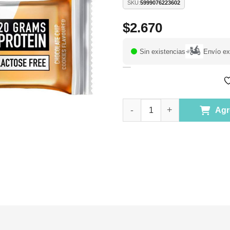
SKU:
5999076223602
$
2.670
Sin existencias
Envío ex
(X)Barra de Proteína Zero Bar
Agr