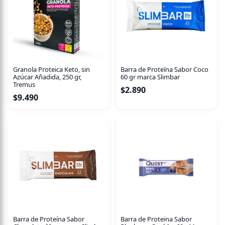
QNT Protein Crunchy Bar te ayuda a alcanzar las
necesidades proteicas diarias y especialmente para las
personas que realizan actividad física intensa.
Granola Proteica Keto, sin
Barra de Proteína Sabor Coco
Azúcar Añadida, 250 gr,
60 gr marca Slimbar
Tremus
$
2.890
$
9.490
Barra de Proteína Sabor
Barra de Proteina Sabor