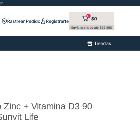
a*
0
$0
Rastrear Pedido
Registrarte
Envío gratis desde $39.990
Tiendas
 Zinc + Vitamina D3 90
unvit Life