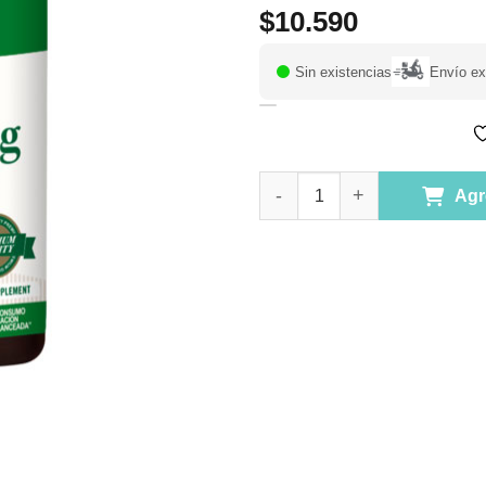
$
10.590
Sin existencias
Envío ex
Calcio Magnesio Zinc + Vitamin
Agr