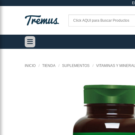
E
Saltar
al
contenido
INICIO
/
TIENDA
/
SUPLEMENTOS
/
VITAMINAS Y MINERA