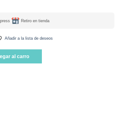
press
Retiro en tienda
Añadir a la lista de deseos
a D3 90 tabletas Marca Sunvit Life cantidad
egar al carro