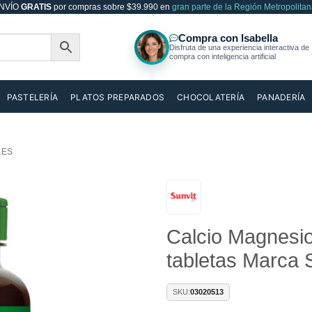
NVÍO
GRATIS
por compras sobre $39.990 en
gran parte de la Región Metropolitan
PASTELERÍA
PLATOS PREPARADOS
CHOCOLATERÍA
PANADERÍA
LES
Añadir
Calcio Magnesio
a la
lista de
tabletas Marca S
deseos
SKU:
03020513