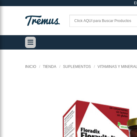
E
Saltar
al
contenido
INICIO
/
TIENDA
/
SUPLEMENTOS
/
VITAMINAS Y MINERA