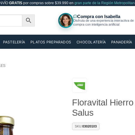
NVÍO
GRATIS
por compras sobre $39.990 en
gran parte de la Región Metropolitan
PASTELERÍA
PLATOS PREPARADOS
CHOCOLATERÍA
PANADERÍA
LES
Añadir
Floravital Hierr
a la
lista de
Salus
deseos
SKU:
03020103