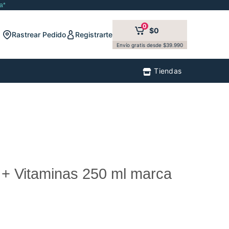
a*
0
$0
Rastrear Pedido
Registrarte
Envío gratis desde $39.990
Tiendas
o + Vitaminas 250 ml marca