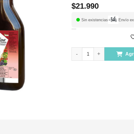
$
21.990
Sin existencias
Envío ex
Floravital Hierro + Vitaminas 
Agr