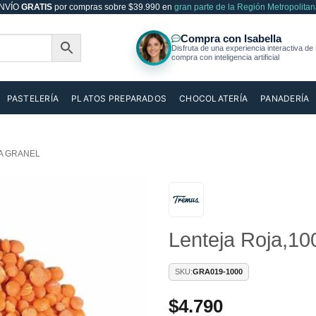
NVÍO
GRATIS
por compras sobre $39.990 en
gran parte de la Región Metropolitan
PASTELERÍA
PLATOS PREPARADOS
CHOCOLATERÍA
PANADERÍA
A GRANEL
Añadir
Lenteja Roja,10
a la
lista de
deseos
SKU:
GRA019-1000
$
4.790