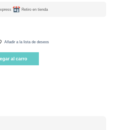
express
Retiro en tienda
Tremus cantidad
Añadir a la lista de deseos
Tremus cantidad
egar al carro