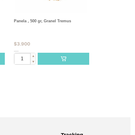
Panela , 500 gr, Granel Tremus
$
3.900
▲
▼
Tracking