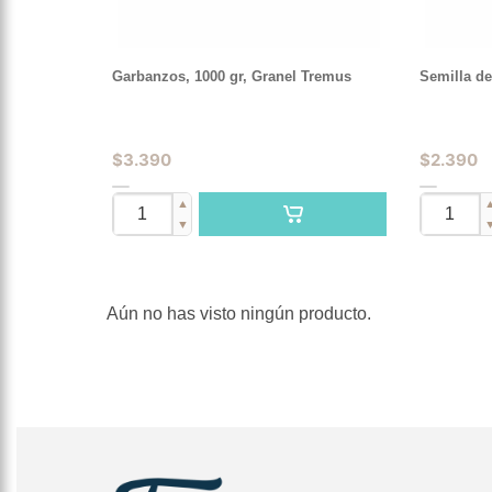
Garbanzos, 1000 gr, Granel Tremus
Semilla de
$
3.390
$
2.390
▲
▼
Aún no has visto ningún producto.