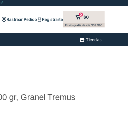
a*
0
$0
Rastrear Pedido
Registrarte
Envío gratis desde $39.990
Tiendas
00 gr, Granel Tremus