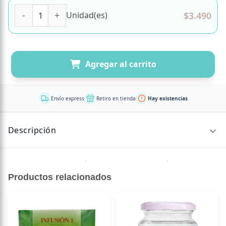
Limon Deshidratado 40 Gr Marca Secao cantidad
$
3.490
Unidad(es)
Agregar al carrito
Envío express
Retiro en tienda
Hay existencias
Descripción
Ideales para coctelería, infusiones y repostería.
Productos relacionados
Nunca más tendrás que preocuparte de cortar limón para
ti o para tus invitados! 100% limón. Producto vegano.