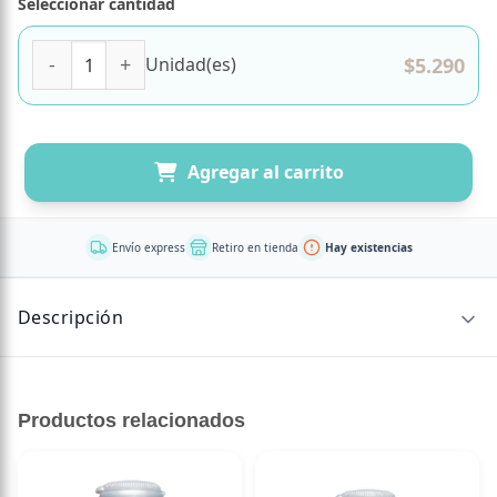
Seleccionar cantidad
Mermelada de Mora 100 % fruta sin azúcar añadida 284 gr
$
5.290
Unidad(es)
Agregar al carrito
Envío express
Retiro en tienda
Hay existencias
Descripción
84.650.700-0
Productos relacionados