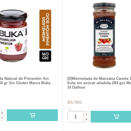
a Natural de Pimentón Sin
(D)Mermelada de Manzana Canela 
60 gr Sin Gluten Marca Buka
fruta sin azúcar añadida 284 grs M
St Dalfour
$
5.190
▲
▲
▼
▼