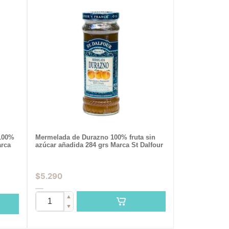
100%
Mermelada de Durazno 100% fruta sin
arca
azúcar añadida 284 grs Marca St Dalfour
$
5.290
▲
▼