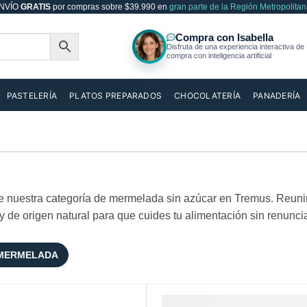
NVÍO
GRATIS
por compras sobre $39.990 en
gran parte de la Región Metropolitan
PASTELERÍA
PLATOS PREPARADOS
CHOCOLATERÍA
PANADERÍA
 nuestra categoría de mermelada sin azúcar en Tremus. Reuni
 de origen natural para que cuides tu alimentación sin renuncia
MERMELADA