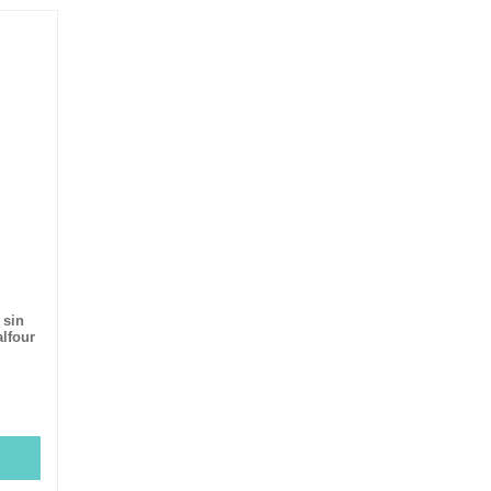
 sin
lfour