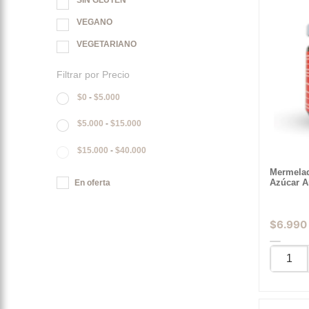
SIN GLUTEN
VEGANO
VEGETARIANO
Filtrar por Precio
$
0
-
$
5.000
$
5.000
-
$
15.000
$
15.000
-
$
40.000
Mermelad
Azúcar A
En oferta
$
6.990