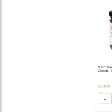
Mermelad
Gluten 1
$
3.190