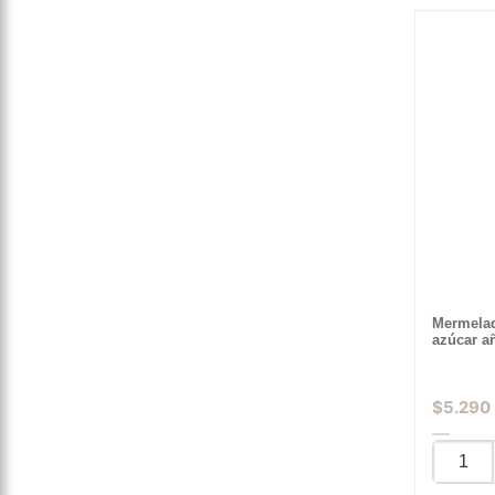
Mermelad
azúcar a
$
5.290