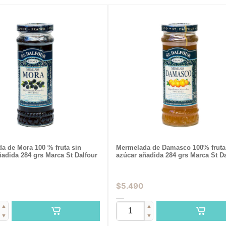
a de Mora 100 % fruta sin
Mermelada de Damasco 100% fruta
ñadida 284 grs Marca St Dalfour
azúcar añadida 284 grs Marca St Da
$
5.490
▲
▲
▼
▼