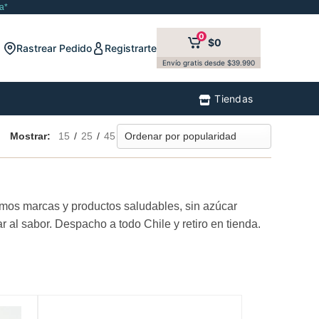
a*
0
$0
Rastrear Pedido
Registrarte
Envío gratis desde $39.990
Tiendas
Mostrar:
15
/
25
/
45
mos marcas y productos saludables, sin azúcar
r al sabor. Despacho a todo Chile y retiro en tienda.