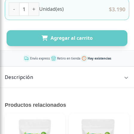
Mermelada Natural Aji Rojo Sin Gluten 160 gr Sin Gluten 
$
3.190
Unidad(es)
Agregar al carrito
Envío express
Retiro en tienda
Hay existencias
Descripción
Mermelada ideal para tu aperitivo, con un pequeño toque
picante, disfrútala con todo tipo de quesos.
Productos relacionados