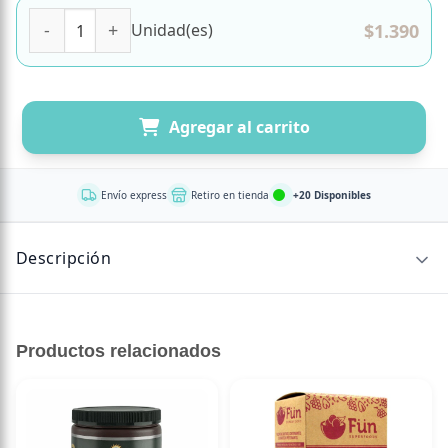
Mini Barra de Proteina de Huevo Sabor Maní Cacao 30 gr 
$
1.390
Unidad(es)
Agregar al carrito
Envío express
Retiro en tienda
+20 Disponibles
Descripción
NOMBRE DEL PRODUCTO
Sapien Smart Foods Mini Barra de Proteína de Huevo —
Productos relacionados
Maní Cacao | 7 g Proteínas | 30 g
DESCRIPCIÓN