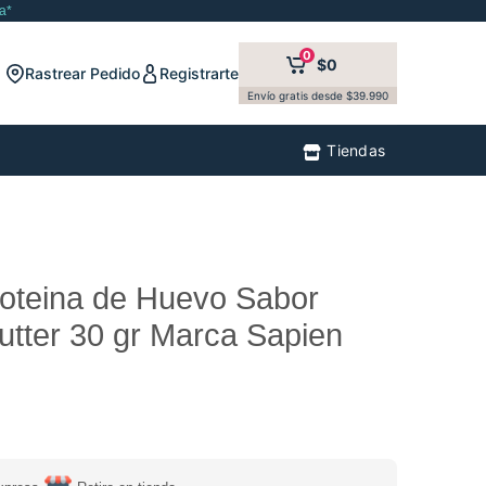
a*
0
$0
Rastrear Pedido
Registrarte
Envío gratis desde $39.990
Tiendas
roteina de Huevo Sabor
utter 30 gr Marca Sapien