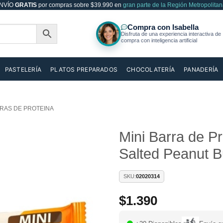
NVÍO
GRATIS
por compras sobre $39.990 en
gran parte de la Región Metropolitan
PASTELERÍA
PLATOS PREPARADOS
CHOCOLATERÍA
PANADERÍA
RAS DE PROTEINA
Mini Barra de P
Salted Peanut B
Añadir
a la
lista de
SKU:
02020314
deseos
$
1.390