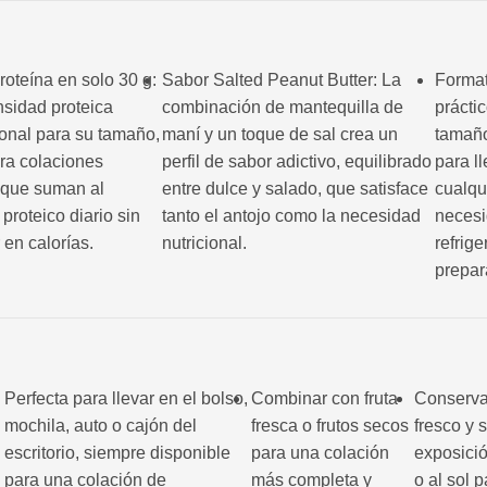
roteína en solo 30 g:
Sabor Salted Peanut Butter: La
Format
sidad proteica
combinación de mantequilla de
prácti
onal para su tamaño,
maní y un toque de sal crea un
tamaño
ara colaciones
perfil de sabor adictivo, equilibrado
para l
 que suman al
entre dulce y salado, que satisface
cualqui
 proteico diario sin
tanto el antojo como la necesidad
necesi
en calorías.
nutricional.
refrige
prepar
Perfecta para llevar en el bolso,
Combinar con fruta
Conserva
mochila, auto o cajón del
fresca o frutos secos
fresco y 
escritorio, siempre disponible
para una colación
exposició
para una colación de
más completa y
o al sol 