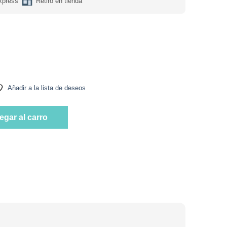
xpress
Retiro en tienda
vo Sabor Salted Peanut Butter 30 gr Marca Sapien cantidad
Añadir a la lista de deseos
vo Sabor Salted Peanut Butter 30 gr Marca Sapien cantidad
egar al carro