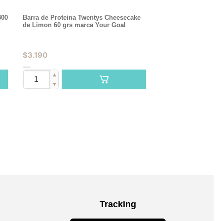
300
Barra de Proteina Twentys Cheesecake
de Limon 60 grs marca Your Goal
$
3.190
▲
▼
Tracking