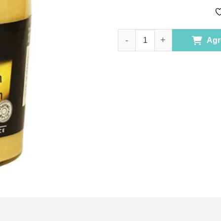
Mostaza Dijon 210 grs marca B
Agr