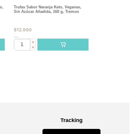
o,
Trufas Sabor Naranja Keto, Veganas,
Sin Azúcar Añadida, 160 g, Tremus
$
12.990
▲
▼
Tracking