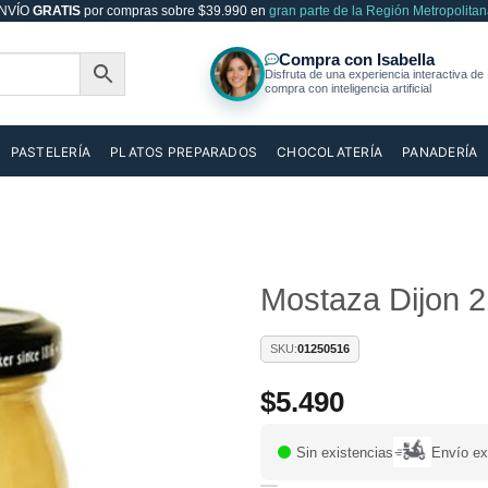
NVÍO
GRATIS
por compras sobre $39.990 en
gran parte de la Región Metropolitan
PASTELERÍA
PLATOS PREPARADOS
CHOCOLATERÍA
PANADERÍA
Mostaza Dijon 2
Añadir
SKU:
01250516
a la
lista de
$
5.490
deseos
Sin existencias
Envío ex