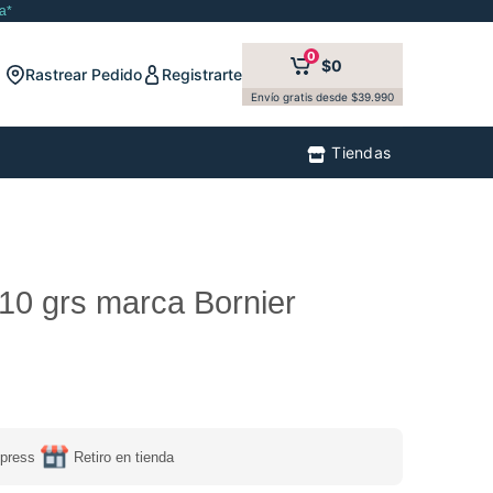
a*
0
$0
Rastrear Pedido
Registrarte
Envío gratis desde $39.990
Tiendas
10 grs marca Bornier
press
Retiro en tienda